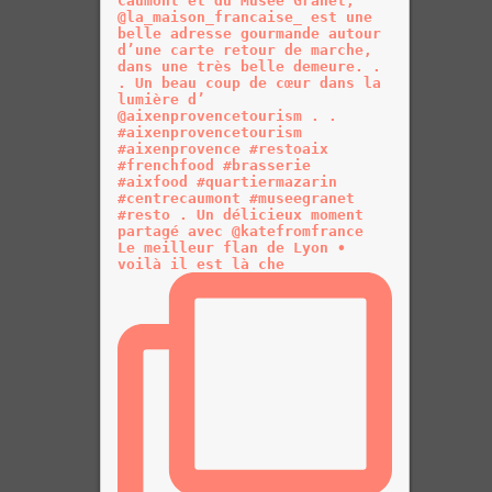
Le meilleur flan de Lyon •
voilà il est là che