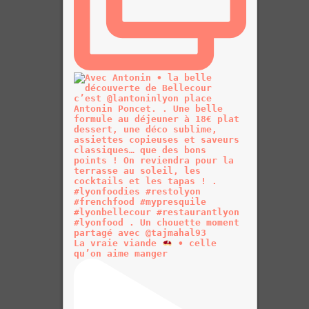
La vraie viande
• celle
qu’on aime manger