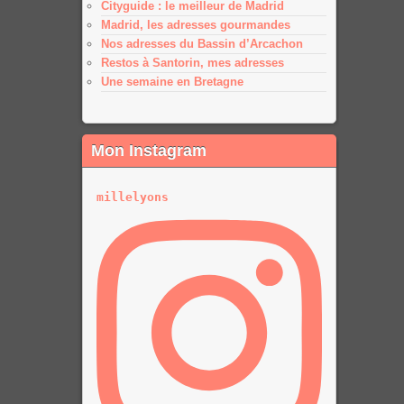
Cityguide : le meilleur de Madrid
Madrid, les adresses gourmandes
Nos adresses du Bassin d’Arcachon
Restos à Santorin, mes adresses
Une semaine en Bretagne
Mon Instagram
millelyons