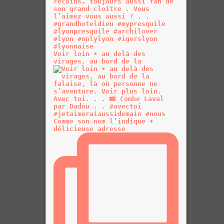
Voir loin • au delà des
virages, au bord de la
Comme son nom l’indique •
délicieuse adresse