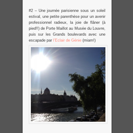
#2 – Une journée parisienne sous un soleil
estival, une petite parenthèse pour un avenir
professionnel radieux, la joie de flâner (à
pied!!) de Porte Maillot au Musée du Louvre,
puis sur les Grands boulevards avec une
escapade par
l’Eclair de Génie
(miam!)