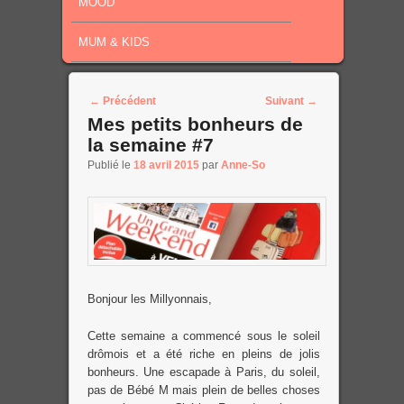
MOOD
MUM & KIDS
Post navigation
←
Précédent
Suivant
→
Mes petits bonheurs de
la semaine #7
Publié le
18 avril 2015
par
Anne-So
Bonjour les Millyonnais,
Cette semaine a commencé sous le soleil
drômois et a été riche en pleins de jolis
bonheurs. Une escapade à Paris, du soleil,
pas de Bébé M mais plein de belles choses