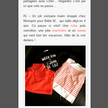
partagées avec Chéri… Regardez c’est par
ici que cela se passe…
#1 – Un joli vestiaire marin shoppé chez
Monoprix pour Bébé M… qui taille déjà en 4
ans. Ca passe si vite!! Une
robe
polo
vermillon, une jolie
marinière
et un
sweat
qui sent bon les vacances, hâte de la voir
dedans !