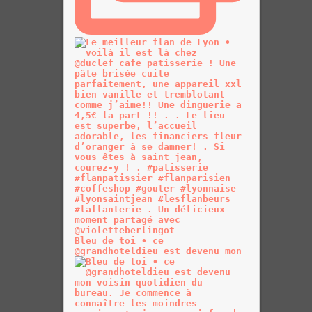
Bleu de toi • ce
@grandhoteldieu est devenu mon