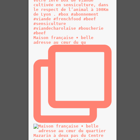
Maison française • belle
adresse au cœur du qu