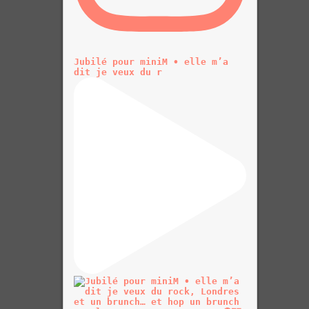
Jubilé pour miniM • elle m’a
dit je veux du r