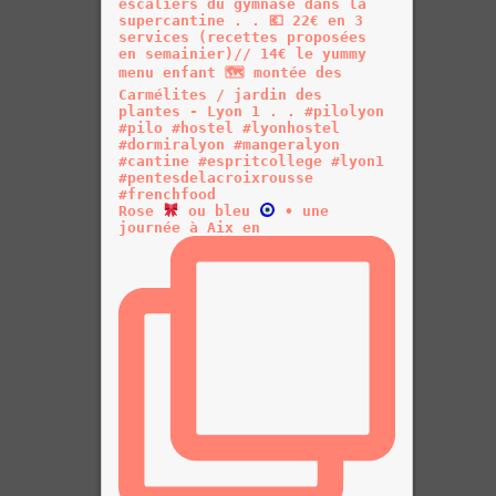
Rose
ou bleu
• une
journée à Aix en