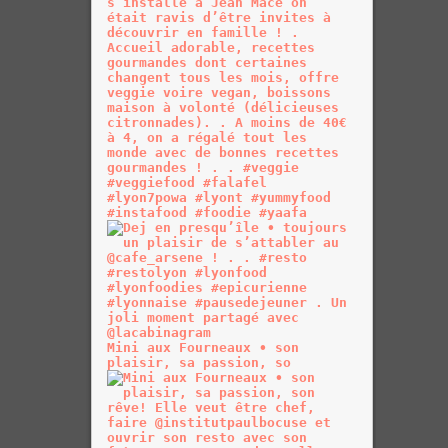
Mini aux Fourneaux • son
plaisir, sa passion, so