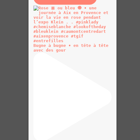
Bugne à bugne • en tête à tête
avec des gour