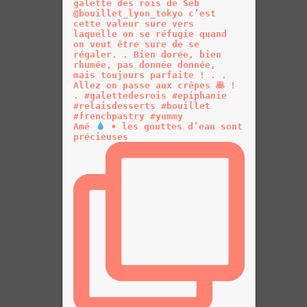
Amé
• les gouttes d’eau sont
précieuses