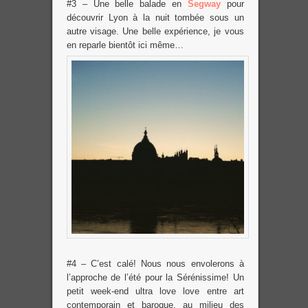
#3 – Une belle balade en
Segway
pour
découvrir Lyon à la nuit tombée sous un
autre visage. Une belle expérience, je vous
en reparle bientôt ici même…
#4 – C’est calé! Nous nous envolerons à
l’approche de l’été pour la Sérénissime! Un
petit week-end ultra love love entre art
contemporain et baroque, au milieu des