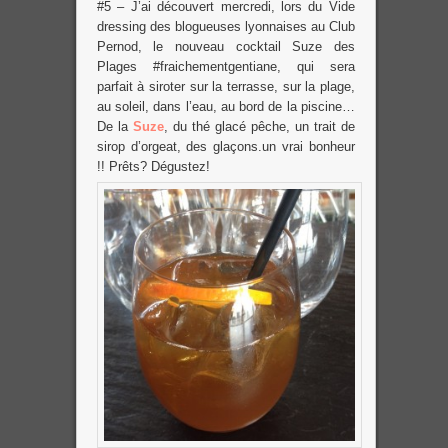
#5 – J’ai découvert mercredi, lors du Vide
dressing des blogueuses lyonnaises au Club
Pernod, le nouveau cocktail Suze des
Plages #fraichementgentiane, qui sera
parfait à siroter sur la terrasse, sur la plage,
au soleil, dans l’eau, au bord de la piscine…
De la
Suze
, du thé glacé pêche, un trait de
sirop d’orgeat, des glaçons.un vrai bonheur
!! Prêts? Dégustez!