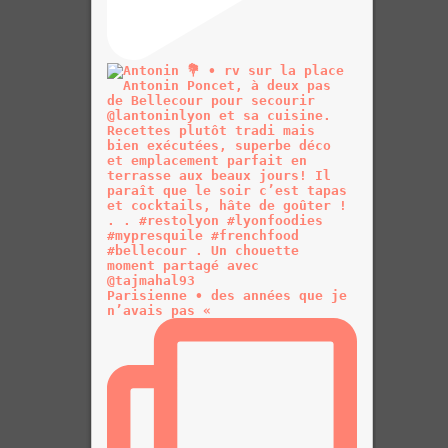
Parisienne • des années que je
n’avais pas «