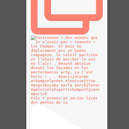
Pilo • prenez un ancien lycée
des pentes de la