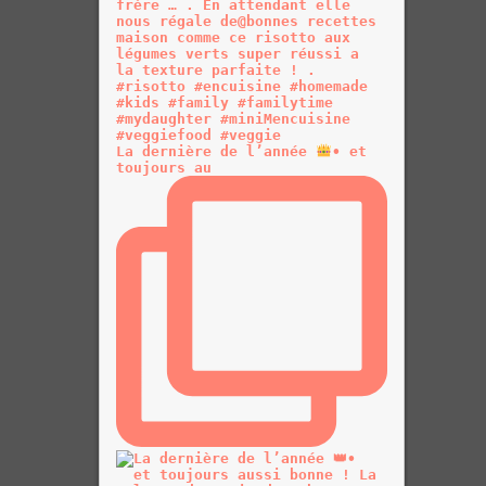
La dernière de l’année
• et
toujours au