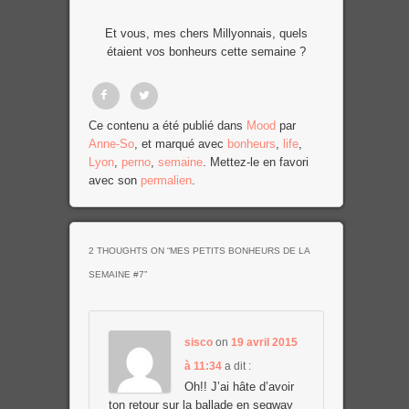
Et vous, mes chers Millyonnais, quels
étaient vos bonheurs cette semaine ?
Partager
Tweet
Ce contenu a été publié dans
Mood
par
Anne-So
, et marqué avec
bonheurs
,
life
,
sur
Lyon
,
perno
,
semaine
. Mettez-le en favori
Facebook
avec son
permalien
.
2 THOUGHTS ON “
MES PETITS BONHEURS DE LA
SEMAINE #7
”
sisco
on
19 avril 2015
à 11:34
a dit :
Oh!! J’ai hâte d’avoir
ton retour sur la ballade en segway