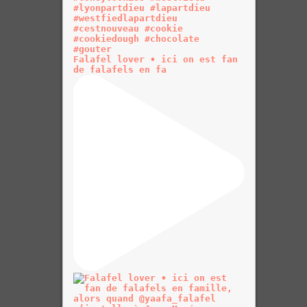
Falafel lover • ici on est fan
de falafels en fa