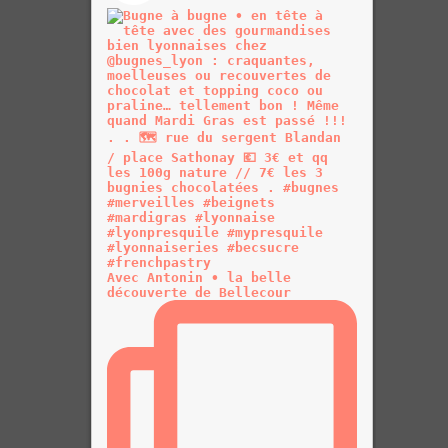
Avec Antonin • la belle
découverte de Bellecour