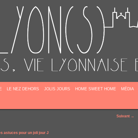
E
E
LE NEZ DEHORS
JOLIS JOURS
HOME SWEET HOME
MÉDIA
Suivant →
s astuces pour un joli jour J