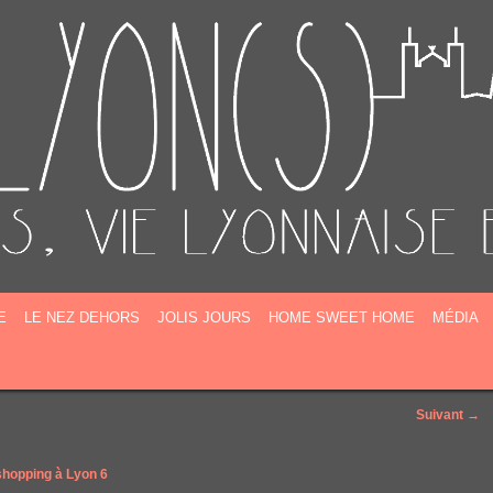
E
E
LE NEZ DEHORS
JOLIS JOURS
HOME SWEET HOME
MÉDIA
Suivant →
hopping à Lyon 6