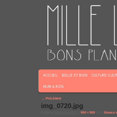
MENU PRINCIPAL
MASQUER LA NAVIGATION PRINCIPALE
MASQUER LA NAVIGATION SECONDAIR
ACCUEIL
BELLE ET BIEN
CULTURE CULT
MUM & KIDS
Image navigation
← Précédent
img_0720.jpg
Publié le
11 octobre 2017
à
900 × 900
dans
Séance s