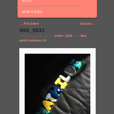
MOOD
MUM & KIDS
Image navigation
← Précédent
Suivant →
IMG_0831
Publié le
20 mars 2015
à
2448 × 2448
dans
Mes
petits bonheurs #4