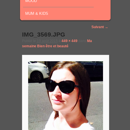
MOOD
MUM & KIDS
Image navigation
Suivant →
IMG_3569.JPG
Publié le
19 août 2015
à
449 × 449
dans
Ma
semaine Bien être et beauté