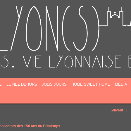
E
E
LE NEZ DEHORS
JOLIS JOURS
HOME SWEET HOME
MÉDIA
Suivant →
 collectors des 150 ans du Printemps