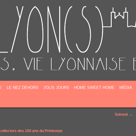
E
E
LE NEZ DEHORS
JOLIS JOURS
HOME SWEET HOME
MÉDIA
Suivant →
 collectors des 150 ans du Printemps