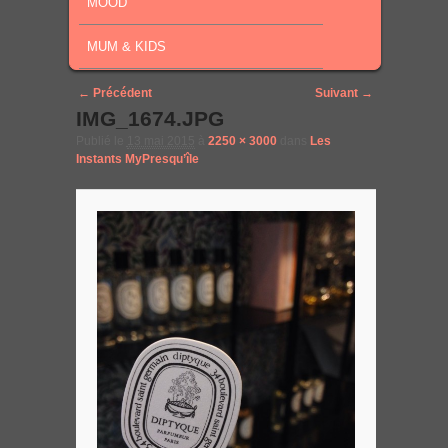
MOOD
MUM & KIDS
Image navigation
← Précédent
Suivant →
IMG_1674.JPG
Publié le
13 mai 2015
à
2250 × 3000
dans
Les
Instants MyPresqu’île