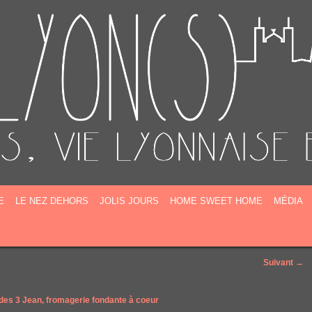
E
E
LE NEZ DEHORS
JOLIS JOURS
HOME SWEET HOME
MÉDIA
Suivant →
des 3 Jean, fromagerie fondante à coeur