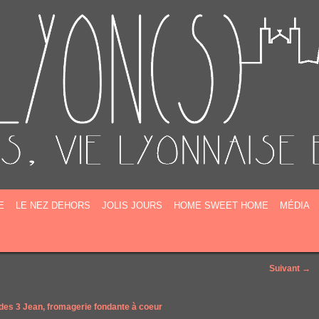
E
E
LE NEZ DEHORS
JOLIS JOURS
HOME SWEET HOME
MÉDIA
Suivant →
des 3 Jean, fromagerie fondante à coeur